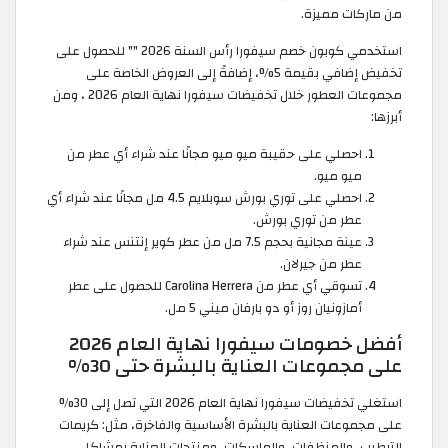
من ماركات مميزة.
استخدمي كوبون خصم سيفورا رأس السنة 2026 "
" للحصول على
تخفيض إضافي بقيمة 5%، إضافةً إلى العروض الخاصة على
مجموعات العطور خلال تخفيضات سيفورا نهاية العام 2026 ، ومن
أبرزها:
احصلي على حقيبة ميو ميو مجانًا عند شراء أي عطر من
ميو ميو.
احصلي على توري بورش سوبلايم 4.5 مل مجانًا عند شراء أي
عطر من توري بورش.
عينة مجانية بحجم 7.5 مل من عطر كوير إنتنس عند شراء
عطر من جيرلان.
تسوقي أي عطر من Carolina Herrera للحصول على عطر
أمازونيان روز أو دو بارفان ميني 5 مل.
أفضل خصومات سيفورا نهاية العام 2026
على مجموعات العناية بالبشرة حتى 30%
استغلي تخفيضات سيفورا نهاية العام 2026 التي تصل إلى 30%
على مجموعات العناية بالبشرة الأساسية والفاخرة، مثل: كريمات
الترطيب، والمنظفات، والماسكات، ومنتجات العناية بمشاكل