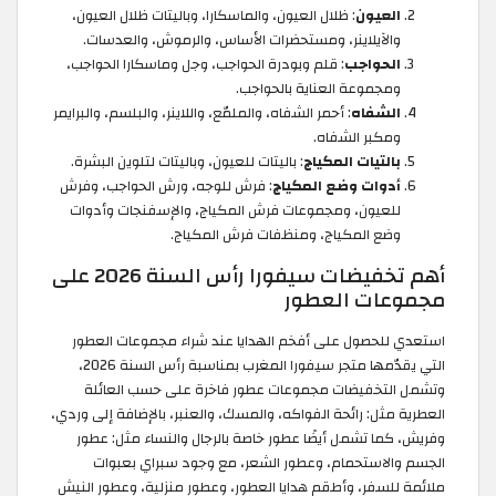
العيون
: ظلال العيون، والماسكارا، وباليتات ظلال العيون،
والآيلاينر، ومستحضرات الأساس، والرموش، والعدسات.
الحواجب
: قلم وبودرة الحواجب، وجل وماسكارا الحواجب،
ومجموعة العناية بالحواجب.
الشفاه
: أحمر الشفاه، والملمّع، واللاينر، والبلسم، والبرايمر
ومكبر الشفاه.
بالتيات المكياج
: باليتات للعيون، وباليتات لتلوين البشرة.
أدوات وضع المكياج
: فرش للوجه، ورش الحواجب، وفرش
للعيون، ومجموعات فرش المكياج، والإسفنجات وأدوات
وضع المكياج، ومنظفات فرش المكياج.
أهم تخفيضات سيفورا رأس السنة 2026 على
مجموعات العطور
استعدي للحصول على أفخم الهدايا عند شراء مجموعات العطور
التي يقدّمها متجر سيفورا المغرب بمناسبة رأس السنة 2026،
وتشمل التخفيضات مجموعات عطور فاخرة على حسب العائلة
العطرية مثل: رائحة الفواكه، والمسك، والعنبر، بالإضافة إلى وردي،
وفريش، كما تشمل أيضًا عطور خاصة بالرجال والنساء مثل: عطور
الجسم والاستحمام، وعطور الشعر، مع وجود سبراي بعبوات
ملائمة للسفر، وأطقم هدايا العطور، وعطور منزلية، وعطور النيش