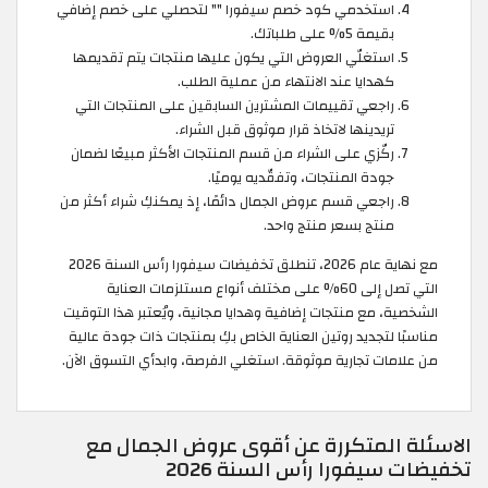
استخدمي كود خصم سيفورا "
" لتحصلي على خصم إضافي
بقيمة 5% على طلباتك.
استغلّي العروض التي يكون عليها منتجات يتم تقديمها
كهدايا عند الانتهاء من عملية الطلب.
راجعي تقييمات المشترين السابقين على المنتجات التي
تريدينها لاتخاذ قرار موثوق قبل الشراء.
ركّزي على الشراء من قسم المنتجات الأكثر مبيعًا لضمان
جودة المنتجات، وتفقّديه يوميًا.
راجعي قسم عروض الجمال دائمًا، إذ يمكنكِ شراء أكثر من
منتج بسعر منتج واحد.
مع نهاية عام 2026، تنطلق تخفيضات سيفورا رأس السنة 2026
التي تصل إلى 60% على مختلف أنواع مستلزمات العناية
الشخصية، مع منتجات إضافية وهدايا مجانية، ويُعتبر هذا التوقيت
مناسبًا لتجديد روتين العناية الخاص بكِ بمنتجات ذات جودة عالية
من علامات تجارية موثوقة. استغلي الفرصة، وابدأي التسوق الآن. ​
الاسئلة المتكررة عن أقوى عروض الجمال مع
تخفيضات سيفورا رأس السنة 2026