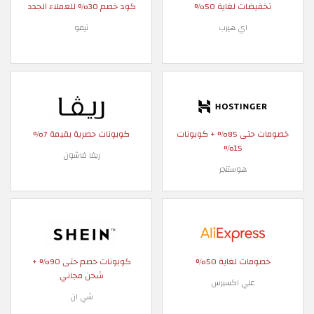
تخفيضات لغاية 50%
كود خصم 30% للعملاء الجدد
اي هيرب
تيمو
خصومات حتى 85% + كوبونات
كوبونات حصرية بقيمة 7%
15%
ريفا فاشون
هوستنجر
خصومات لغاية 50%
كوبونات خصم حتى 90% +
شحن مجاني
علي اكسبرس
شي ان