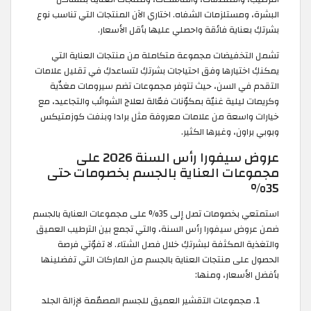
البشرة، ومستلزمات الشفاه. اختاري الآن المنتجات التي تناسب نوع
بشرتكِ بعناية فائقة واحصلي عليها بأقل الأسعار.
تشمل التخفيضات مجموعة متكاملة من منتجات العناية التي
يمكنكِ اختيارها وفق احتياجات بشرتكِ لتساعدكِ في تقليل علامات
التقدم في السن، حيث تتوفر مجموعات تضم سيرومات مغذّية
وكريمات ليلية غنيّة بمكوّنات فعّالة لعلاج الشوائب والتجاعيد، مع
خيارات واسعة من علامات معروفة مثل برادا وبنفت كوزمتيكس
وبوبي براون، وغيرها الكثير.
عروض سيفورا رأس السنة 2026 على
مجموعات العناية بالجسم بخصومات حتى
35%
استمتعي بخصومات تصل إلى 35% على مجموعات العناية بالجسم
ضمن عروض سيفورا رأس السنة، والتي تجمع بين الترطيب العميق
والتغذية المكثفة لبشرتكِ خلال فصل الشتاء. لا تفوّتي فرصة
الحصول على منتجات العناية بالجسم من الماركات التي تفضلينها
بأفضل الأسعار، ومنها:
مجموعات التقشير العميق للجسم المصمّمة لإزالة الجلد