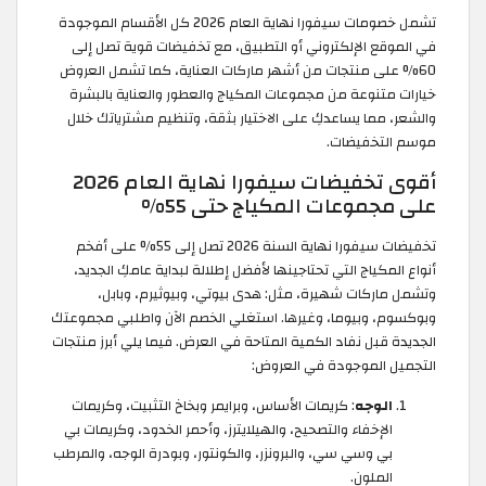
تشمل خصومات سيفورا نهاية العام 2026 كل الأقسام الموجودة
في الموقع الإلكتروني أو التطبيق، مع تخفيضات قوية تصل إلى
60% على منتجات من أشهر ماركات العناية، كما تشمل العروض
خيارات متنوعة من مجموعات المكياج والعطور والعناية بالبشرة
والشعر، مما يساعدكِ على الاختيار بثقة، وتنظيم مشترياتك خلال
موسم التخفيضات.
أقوى تخفيضات سيفورا نهاية العام 2026
على مجموعات المكياج حتى 55%
تخفيضات سيفورا نهاية السنة 2026 تصل إلى 55% على أفخم
أنواع المكياج التي تحتاجينها لأفضل إطلالة لبداية عامكِ الجديد،
وتشمل ماركات شهيرة، مثل: هدى بيوتي، وبيوثيرم، وبابل،
وبوكسوم، وبيوما، وغيرها. استغلي الخصم الآن واطلبي مجموعتك
الجديدة قبل نفاد الكمية المتاحة في العرض. فيما يلي أبرز منتجات
التجميل الموجودة في العروض:
الوجه
: كريمات الأساس، وبرايمر وبخاخ التثبيت، وكريمات
الإخفاء والتصحيح، والهيلايترز، وأحمر الخدود، وكريمات بي
بي وسي سي، والبرونزر، والكونتور، وبودرة الوجه، والمرطب
الملون.