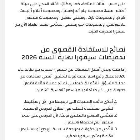
على حسب الفئات المتاحة، كما يمكنكِ اقتناء الهدايا على هيئة
أطقم، منها: مجموعة جلو أند إكسترا، ومجموعة أقلام أرتيست
كولار، ومجموعات تارت، وفينتي سكين، ومجموعات سيفورا
فايفوريتس، ومجموعات جلو ريسيبي. تصفّحي قسم الهدايا الآن من
سيفورا لمعرفة المزيد.
نصائح للاستفادة القصوى من
تخفيضات سيفورا نهاية السنة 2026
إذا كنتِ تريدين أفضل الصفقات من سيفورا المغرب مع نهاية عام
2026؛ عليكِ وضع استراتيجية قوية لتحقيق أقصى استفادة من
عملية التسوّق. نقدّم لكِ فيما يلي نصائح عملية فعّالة لضمان
حصولكِ على كل ما تحتاجينه بأسعار تنافسية، تشمل:
أعدّي قائمة المنتجات التي تريدينها من الآن وسجّليها،
لتكوني مستعدة للطلب فور انطلاق العروض الرسمية.
تصفّحي الموقع والتطبيق يوميًا، لأن العروض على متجر
سيفورا يتم تجديدها باستمرار.
تأكّدي من حقوقك بمراجعة سياسة الإرجاع أو الاستبدال
الخاصة بمتجر سيفورا المغرب.