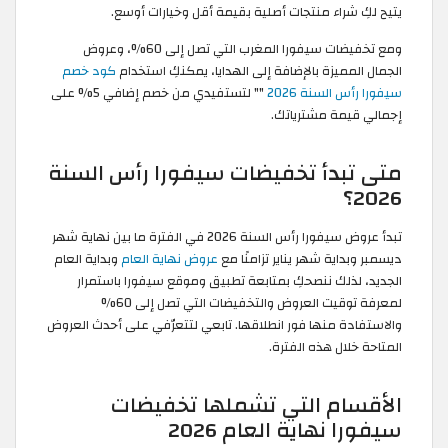
يتيح لكِ شراء منتجات أصلية بقيمة أقل وخيارات أوسع.
ومع تخفيضات سيفورا المغرب التي تصل إلى 60%، وعروض
الجمال المميزة بالإضافة إلى الهدايا، يمكنكِ استخدام
كود خصم
سيفورا رأس السنة 2026
"
" لتستفيدي من خصم إضافي 5% على
إجمالي قيمة مشترياتك.
متى تبدأ تخفيضات سيفورا رأس السنة
2026؟
تبدأ عروض سيفورا رأس السنة 2026 في الفترة ما بين نهاية شهر
ديسمبر وبداية شهر يناير تزامنًا مع
عروض نهاية العام
وبداية العام
الجديد، لذلك ننصحكِ بمتابعة تطبيق وموقع سيفورا باستمرار
لمعرفة توقيت العروض والتخفيضات التي تصل إلى 60%
والاستفادة منها فور انطلاقها. تابعي لتتعرّفي على أحدث العروض
المتاحة خلال هذه الفترة.
الأقسام التي تشملها تخفيضات
سيفورا نهاية العام 2026