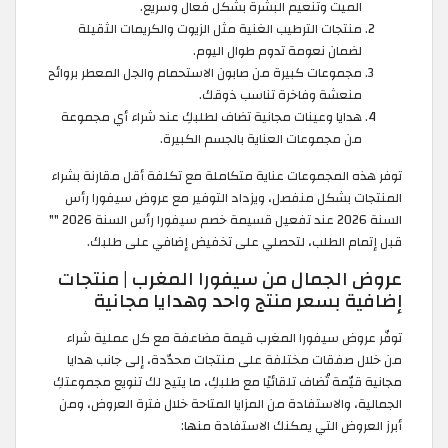
الميت وتنعيم البشرة بشكل فعال وسريع.
منتجات الترطيب الغنية مثل الزيوت والكريمات الثقيلة
لضمان نعومة تدوم طوال اليوم.
مجموعات كبيرة من صابون الاستحمام والجل المعطر بروائح
منعشة وفاخرة تناسب ذوقك.
هدايا وعينات مجانية تضاف لطلبكِ عند شراء أي مجموعة
من مجموعات العناية بالجسم الكبيرة.
توفر هذه المجموعات عناية متكاملة مع تكلفة أقل مقارنة بشراء
المنتجات بشكل منفصل، ويزداد التوفير مع عروض سيفورا رأس
السنة 2026 عند تفعيل قسيمة خصم سيفورا رأس السنة 2026 "
"
قبل إتمام الطلب، لتحصلي على تخفيض إضافي على طلبك.
عروض الجمال من سيفورا المغرب | منتجات
إضافية بسعر منتج واحد وهدايا مجانية
توفّر عروض سيفورا المغرب قيمة مضاعفة مع كل عملية شراء
من خلال صفقات مختلفة على منتجات محدّدة، إلى جانب هدايا
مجانية قيّمة تُضاف تلقائيًا مع طلبكِ، ما يتيح لك تنويع مجموعتكِ
الجمالية، والاستفادة من المزايا المتاحة خلال فترة العروض، ومن
أبرز العروض التي يمكنك الاستفادة منها: