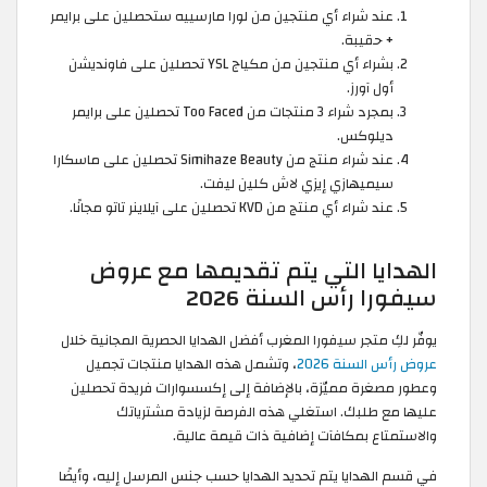
عند شراء أي منتجين من لورا مارسييه ستحصلين على برايمر
+ حقيبة.
بشراء أي منتجين من مكياج YSL تحصلين على فاونديشن
أول آورز.
بمجرد شراء 3 منتجات من Too Faced تحصلين على برايمر
ديلوكس.
عند شراء منتج من Simihaze Beauty تحصلين على ماسكارا
سيميهازي إيزي لاش كلين ليفت.
عند شراء أي منتج من KVD تحصلين على آيلاينر تاتو مجانًا.
الهدايا التي يتم تقديمها مع عروض
سيفورا رأس السنة 2026
يوفّر لكِ متجر سيفورا المغرب أفضل الهدايا الحصرية المجانية خلال
عروض رأس السنة 2026
، وتشمل هذه الهدايا منتجات تجميل
وعطور مصغرة مميّزة، بالإضافة إلى إكسسوارات فريدة تحصلين
عليها مع طلبك. استغلي هذه الفرصة لزيادة مشترياتك
والاستمتاع بمكافآت إضافية ذات قيمة عالية.
في قسم الهدايا يتم تحديد الهدايا حسب جنس المرسل إليه، وأيضًا