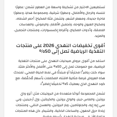
تستطيعين الاختيار من تشكيلة واسعة من العطور تشمل: عطورًا
للنساء والرجال والأطفال، وعطورًا شرقية، ومجموعة هدايا، وعطورًا
فاخرة جديدة، ومعطر الشعر، وتشمل فئة المكياج: أحمر الشفاه،
ومكياج العيون والوجه، وتجميل الأظفار، والرموش، والعدسات
اللاصقة، وأدوات المكياج، وأقراط إكسسوارات، ومنتجات التجميل،
والمزيد.
أقوى تخفيضات النهدي 2026 على منتجات
التغذية الرياضية تصل إلى 50%
استفد من أقوى عروض صيدليات النهدي على منتجات التغذية
الرياضية، مع خصومات تصل إلى 50% على الأفضل والأكثر طلبًا،
سواء كنت رياضيًّا محترفًا أو مبتدئًا في نمط الحياة الصحي، تمنحك
هذه العروض فرصة مثالية لاقتناء المكملات بأسعار مُخفّضة، مع
كود النهدي الذي يعطيك 5% تخفيضًا إضافيًّا.
تشمل المجموعة أنواعًا متعددة من البروتينات مثل: أيزو واي
بروتين، والماس جينر، والواي بروتين، والكرياتين، وإل أرجينين، وبي
سي إيه إيه، والجلوتامين، وبار البروتين، والعسل النقي، ومنتجات
زيادة حرق الدهون، والساعات الذكية، والشيكر. كل هذه المنتجات
متاحة الآن في صيدلية النهدي بأسعار مغرية.