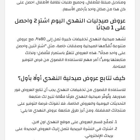
ومناديل مبللة للأطفال، وجميع طلبات نظافة الأطفال. احصل على
كل هذا من مكان واحد بأرخص الأسعار.
عروض صيدليات النهدي اليوم اشترِ 2 واحصل
على 1 مجانًا
تشهد صيدلية النهدي تخفيضات كبيرة تصل إلى 80%، مع عروض
متنوعة تُقدّمها الصيدلية وصفقات خاصة، مثل "اشترِ اثنين واحصل
على واحد مجانًا". هذه العروض تتغيّر باستمرار للأفضل؛ ولذلك
متابعتها يوميًّا أمر مهم للاستفادة القصوى من فرص التوفير
المتاحة.
كيف تتابع عروض صيدلية النهدي أولًا بأول؟
للاستفادة القصوى من تخفيضات النهدي يجب أن تتابع العروض فور
صدورها، وتُوفّر صيدلية النهدي طرقًا فعّالة تتيح لك متابعة
التحديثات اليومية والعروض الخاصة، فلا تفوتك فرصة التوفير على
منتجاتك المفضلة. ومن أبرز طرق متابعة عروض النهدي ما يلي:
تصفّح قسم العروض على موقع النهدي اون لاين.
اشترك في النشرة البريدية لتصل إليك العروض الجديدة على
بريدك الإلكتروني.