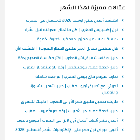
مقالات مميزة لهذا الشهر
اكتشف أفضل عطور اوسما 2026 للجنسين في المغرب
نون إكسبريس المغرب | كل ما تحتاج معرفته قبل الشراء
كيفية الطلب من ممزورلد المغرب خطوة بخطوة
هل يمكنني تعديل الحجز تطبيق المطار المغرب؟ | اكتشف الآن
دليل مقاسات فارفيتش المغرب | اختر مقاسك الصحيح بدقة
دليل خدمة عملاء بلومينغديلز | رقم بلومينغديلز المغرب
تجارب سيروم ماي بيوتي المغرب | مراجعة شاملة
تجربتي مع تطبيق تويو المغرب | دليل شامل للتسوق
والتوصيل
طريقة تحميل تطبيق قصر الأواني المغرب | دليلك للتسوق
دليل خدمة عملاء دار الأميرات | رقم دار الأميرات المغرب
أفضل متجر ألعاب أطفال أون لاين في المغرب | موقع دبدوب
أقوى عروض نون مصر على الإلكترونيات لشهر أغسطس 2026