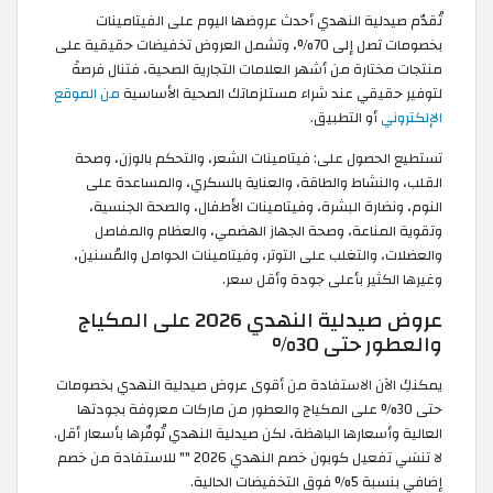
تُقدّم صيدلية النهدي أحدث عروضها اليوم على الفيتامينات
بخصومات تصل إلى 70%، وتشمل العروض تخفيضات حقيقية على
منتجات مختارة من أشهر العلامات التجارية الصحية، فتنال فرصةً
لتوفير حقيقي عند شراء مستلزماتك الصحية الأساسية
من الموقع
الإلكتروني
أو التطبيق.
تستطيع الحصول على: فيتامينات الشعر، والتحكم بالوزن، وصحة
القلب، والنشاط والطاقة، والعناية بالسكري، والمساعدة على
النوم، ونضارة البشرة، وفيتامينات الأطفال، والصحة الجنسية،
وتقوية المناعة، وصحة الجهاز الهضمي، والعظام والمفاصل
والعضلات، والتغلب على التوتر، وفيتامينات الحوامل والمُسنين،
وغيرها الكثير بأعلى جودة وأقل سعر.
عروض صيدلية النهدي 2026 على المكياج
والعطور حتى 30%
يمكنكِ الآن الاستفادة من أقوى عروض صيدلية النهدي بخصومات
حتى 30% على المكياج والعطور من ماركات معروفة بجودتها
العالية وأسعارها الباهظة، لكن صيدلية النهدي تُوفّرها بأسعار أقل.
لا تنسَي تفعيل كوبون خصم النهدي 2026 "
" للاستفادة من خصم
إضافي بنسبة 5% فوق التخفيضات الحالية.