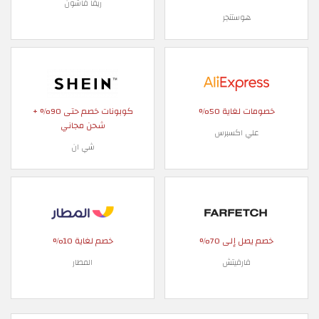
ريفا فاشون
هوستنجر
خصومات لغاية 50%
كوبونات خصم حتى 90% +
شحن مجاني
علي اكسبرس
شي ان
خصم يصل إلى 70%
خصم لغاية 10%
فارفيتش
المطار