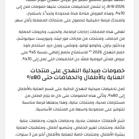
8/8/2026، إذ تشمل التخفيضات منتجات عليها خصومات تصل إلى
70%، وهذه العروض متاحة مدة محدودة وتجدَّد باستمرار،
وتمنحك فرصة حقيقية للحصول على منتجاتك المفضلة بأقل سعر.
تغطي هذه الصفقات زجاجات الرضاعة، والحليب، وكريمات الحماية
من الجفاف، ومنتجات من ماركات فور ايشا، وبيوريست سوليوشنز،
ودكتور براون، وكومو تومو، ونوكس، وويل جرو. استخدم كود
خصم النهدي 2026 "
" للاستمتاع بخصم إضافي بنسبة 5% على
عروض فلاش اليومية فضلًا عن التخفيضات التي تصل إلى 70%.
خصومات صيدلية النهدي على منتجات
العناية بالأطفال والحفاضات حتى 80%
تصل تخفيضات صيدلية النهدي الحالية على قسم العناية بالأطفال
إلى 80%، وتأتي هذه الخصومات على كل ما يلزم الطفل من
مستلزمات صحية، ومنتجات عناية، وهذا يجعلها فرصة مناسبة
للتوفير على مجموعة واسعة من المنتجات الأساسية.
اشترِ لأطفالك: حفاضات عادية، وحفاضات كلوت، وحفاضات عناية
فائقة، ومنتجات تغيير الحفاض، وشامبو أطفال، ومتطلبات العناية
ببشرة الأطفال، ومنتجات خاصة للعناية بالأطفال أكبر من 3 سنوات،