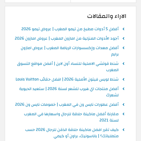
الاراء والمقالات
أفضل 5 أدوات مطبخ من تيمو المغرب | عروض تيمو 2026
أجود الأدوات المنزلية من امازون المغرب | عروض امازون 2026
أفضل معدات وإكسسوارات الرياضة المغرب | عروض امازون
برايم
شنط قوتشي الاصلية للنساء أون لاين | أفضل مواقع التسوق
المغرب
شنط لويس فيتون الأصلية 2026 | افضل حقائب Louis Vuitton
أفضل منتجات اي هيرب للشعر لسنة 2026 | ستعيد الحيوية
لشعرك
أفضل عطورات نايس ون في المغرب | خصومات نايس ون 2026
مقارنة أفضل ماكينة حلاقة للرجال واسعارها في المغرب
لسنة 2021
كيف تقرر افضل ماكينة حلاقة الذقن للرجال 2026 حسب
متطلباتك؟ | باناسونيك، براون أو كيمي