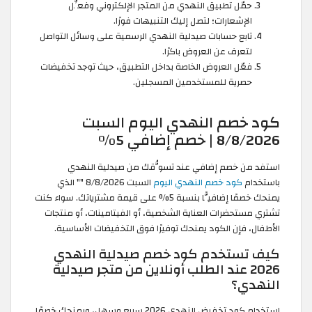
حمّل تطبيق النهدي من المتجر الإلكتروني وفعِّل
الإشعارات؛ لتصل إليك التنبيهات فورًا.
تابع حسابات صيدلية النهدي الرسمية على وسائل التواصل
لتعرف عن العروض باكرًا.
فعّل العروض الخاصة بداخل التطبيق، حيث توجد تخفيضات
حصرية للمستخدمين المسجلين.
كود خصم النهدي اليوم السبت
8/8/2026 | خصم إضافي 5%
استفد من خصم إضافي عند تسوُّقك من صيدلية النهدي
باستخدام
كود خصم النهدي اليوم
السبت 8/8/2026 "
" الذي
يمنحك خصمًا إضافيًّا بنسبة 5% على قيمة مشترياتك. سواء كنت
تشتري مستحضرات العناية الشخصية، أو الفيتامينات، أو منتجات
الأطفال، فإن الكود يمنحك توفيرًا فوق التخفيضات الأساسية.
كيف تستخدم كود خصم صيدلية النهدي
2026 عند الطلب أونلاين من متجر صيدلية
النهدي؟
استخدام كود تخفيض النهدي 2026 سريع وسهل، ويمنحك خصمًا