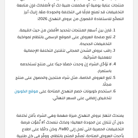
منتجات عناية يومية أو مكملات طبية لك أو لأطفالك فإن متابعة
التخفيضات قد تصنع فارقًا في التكلفة والجودة معًا. إليك أبرز
النصائح للاستفادة القصوى من عروض النهدي 2026:
قارن بين أسعار المنتجات لتحديد الأفضل من حيث القيمة.
تابع صفحة العروض على الموقع الرسمي بانتظام لمواكبة
التخفيضات الجديدة.
راقب عروض الشحن المجاني لتقليل التكلفة الإجمالية
للعملية الشرائية.
لا تؤجّل الشراء إن وجدت خصمًا جيدًا على منتج تستخدمه
باستمرار.
تابع العروض الخاصة، مثل شراء منتجين والحصول على منتج
مجانًا.
استخدم كوبونات خصم النهدي المتاحة على
موقع الكوبون
لتخفيض إضافي على السعر النهائي.
يمنحك انتهاز عروض النهدي ميزة مهمة وهي الشراء بأقل تكلفة
دون أن تتنازل عن الجودة العالية؛ ولذلك ننصحك ألا تُفوّت فرصة
التخفيضات الحصرية التي تصل إلى 80%، وكن دائمًا على اطلاع
بأحدث العروض المتاحة. تصفّح المتجر بانتظام، ووفّر في كل طلبية