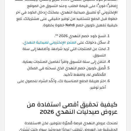
إضافيًّا فوريًّا على قيمة الطلب. وعند التسوق من الموقع
الإلكتروني أو تطبيق صيدلية النهدي، يمكنك إدخال الكود في آخر
خطوة قبل الدفع لتستفيد من توفير حقيقي على مشترياتك. تابع
كيفية تفعيل كوبون خصم Nahdi خطوة بخطوة.
انسخ كود خصم النهدي 2026 "
".
سجّل دخولك على
المتجر الإلكتروني لصيدلية النهدي
.
ابحث عن المنتجات التي تريد شراءها، وأضفها إلى سلة
التسوق.
انتقل إلى سلة التسوق واقرأ تفاصيل المنتجات بعناية.
الْصق كوبون خصم النهدي الذي نسخته في المكان
المُخصّص له، واضغط تأكيد.
اختر طريقة الدفع المناسبة لك، وأكّد الشراء للحصول على
أكبر توفير.
كيفية تحقيق أقصى استفادة من
عروض صيدليات النهدي 2026
تمنحك عروض النهدي فرصة مُميّزة للتوفير، لكن الاستفادة
الحقيقية من العروض تتطلب إعدادًا مدروسًا. سواء كنت تشتري