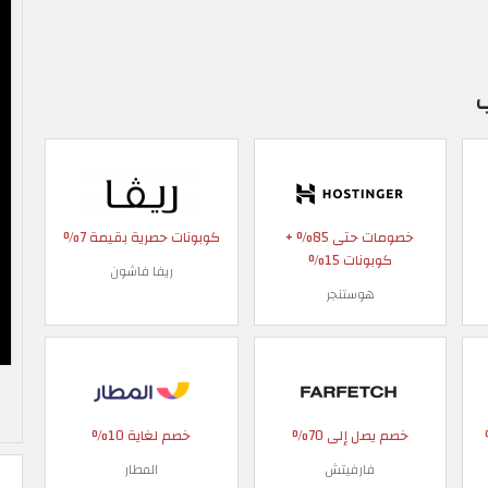
خصومات حتى 85% +
كوبونات حصرية بقيمة 7%
كوبونات 15%
ريفا فاشون
هوستنجر
 90%
خصم يصل إلى 70%
خصم لغاية 10%
فارفيتش
المطار