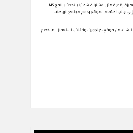
يُقدم موقع Kinguin على منصته مجموعة كبيرة من الألعاب والمنتجات الرقمية الأخرى، بحيث يتيح لك الوصول إلى أكثر من 150 ألف لعبة وميزة رقمية مثل الاشتراك شهريًا بـ أحدث برنامج MS
ر مفاتيح الألعاب، إلى جانب اهتمام الموقع بدعم مجتمع الرياضات
د الشراء من موقع كينجوين، ولا تنسَ استعمال رمز خصم