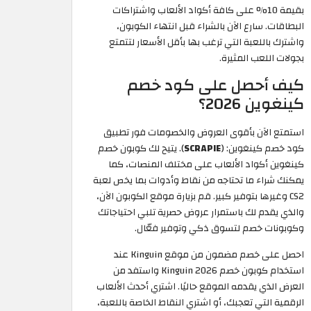
بقيمة 10% على كافة أكواد الألعاب واشتراكات
البطاقات. سارع الآن بالشراء قبل انتهاء الكوبون،
واشترك باللعبة التي ترغب بها بأقل الأسعار لتتمتع
بجولات اللعب المثيرة.
كيف أحصل على كود خصم
كينغوين 2026؟
استمتع الآن بأقوى العروض والخصومات فور تطبيق
كود خصم كينغوين: (
SCRAPIE
). يتيح لك كوبون خصم
كينغوين أكواد الألعاب على مختلف المنصات، كما
يمكنك شراء ما تحتاجه من نقاط وأدوات بما يخص لعبة
CS2 وغيرها بتوفير كبير. قم بزيارة موقع الكوبون الآن،
والذي يقدم لك باستمرار عروض حصرية تلبي احتياجاتك
وكوبونات خصم لتسوق ذكي وتوفير فعّال.
احصل على خصم مضمون من موقع Kinguin عند
استخدام كوبون خصم Kinguin 2026 واستفد من
العرض الذي يقدمه الموقع حاليًا. اشتري أحدث الألعاب
الرقمية التي تعجبك، أو اشتري النقاط الخاصة باللعبة،