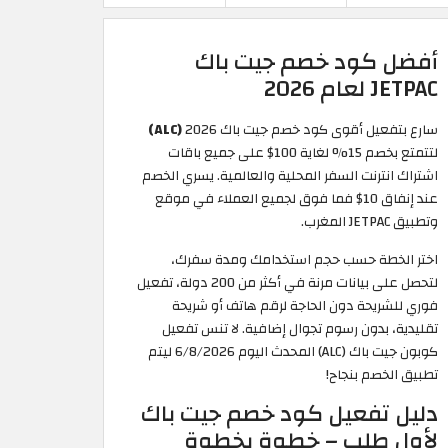
أفضل كود خصم جيت باك
JETPAC لعام 2026
سارع بتفعيل أقوى كود خصم جيت باك 2026
(ALC)
لتتمتع بخصم 15% لغاية 100$ على جميع باقات
اشتراك انترنت السفر المحلية والعالمية. يسري الخصم
عند إنفاق 10$ فما فوق لجميع العملاء في موقع
وتطبيق JETPAC المغرب.
اختر الخطة حسب حجم استخدامك ومدة سفرك،
لتحصل على بيانات مرنة في أكثر من 200 دولة، تفعيل
فوري للشريحة دون الحاجة لرقم هاتف أو شريحة
تقليدية، بدون رسوم تجوال إضافية. لا تنس تفعيل
كوبون جيت باك (ALC) المحدث اليوم 6/8/2026 ليتم
تطبيق الخصم بنجاح!
دليل تفعيل كود خصم جيت باك
لأول طلب – خطوة بخطوة