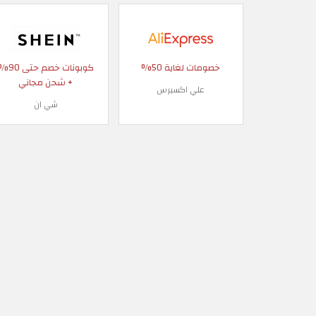
خصومات لغاية 50%
كوبونات خصم حتى
+ شحن مجاني
علي اكسبرس
شي ان