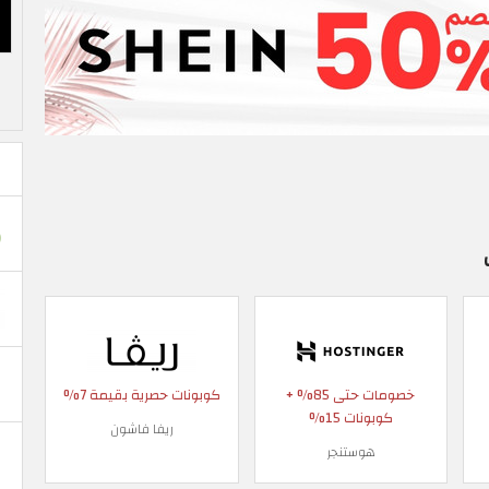
خصومات حتى 85% +
كوبونات حصرية بقيمة 7%
كوبونات 15%
ريفا فاشون
هوستنجر