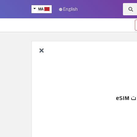
MA
English