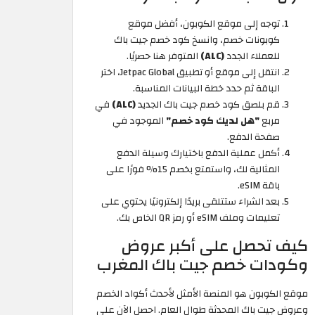
توجه إلى موقع الكوبون، أفضل موقع
كوبونات خصم، وانسخ كود خصم جيت باك
للعملاء الجدد
(ALC)
المتوفر هنا حصريًا.
انتقل إلى موقع أو تطبيق Jetpac Global، اختر
الباقة ثم حدد خطة البيانات المناسبة.
قم بلصق كود خصم جيت باك الجديد
(ALC)
في
مربع
"هل لديك كود خصم"
الموجود في
صفحة الدفع.
أكمل عملية الدفع باختيارك وسيلة الدفع
المثالية لك، واستمتع بخصم 15% فورًا على
باقة eSIM.
بعد الشراء ستتلقى بريدًا إلكترونيًا يحتوي على
تعليمات وملف eSIM أو رمز QR الخاص بك.
كيف تحصل على أكبر عروض
وكودات خصم جيت باك المغرب
موقع الكوبون هو المنصة الأمثل لأحدث أكواد الخصم
وعروض جيت باك المحدثة طوال العام. احصل الآن على