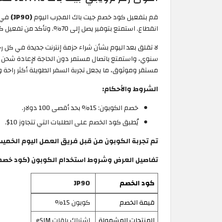
قم بتفعيل كود خصم جيت باك المجرب اليوم
(JP90)
في 
انقطاع. استمتع بتوفير يصل إلى 70%. وتأكد من تفعيل كود الخصم للحصول على خصم إضافي بقيمة 15% على سعر الاشتراك فعال لجميع العملاء في المغرب.
لا تقلق بعد اليوم بشأن شراء حزمة إنترنت جديدة في كل 
سنوي، واستمتع باتصال مستمر دون الحاجة لإعادة شحن كل 
مستقر وموثوق، ما يجعل تجربة السفر الطويلة أكثر راحة وذ
الشروط والأحكام:
خصم الكوبون: 15% بحد أقصى 100 دولار.
يُطبق كود الخصم على الطلبات التي تتجاوز 10$.
تم تجربة الكوبون من قبل فريق العمل اليوم الخميس /8/2026
تفاصيل العرض وشروط استخدام الكوبون (كود خصم JETPAC المغرب 2026
كود الخصم
JP90
قيمة الخصم
كوبون 15%
المنتجات المشمولة
اشتراك باقات eSIM