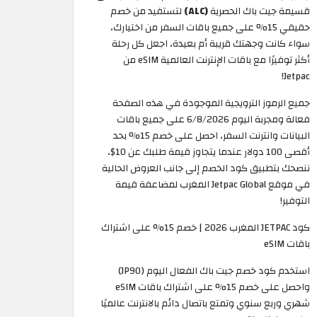
قسيمة جيت باك الحصرية
(ALC)
لتستفيد من خصم
حقيقي 15% على جميع باقات السفر من اختيارك،
سواء كانت وجهتك قريبة أم بعيدة، اجعل كل رحلة
أكثر توفيرًا مع باقات الإنترنت العالمية eSIM من
Jetpac!
جميع الرموز الترويجية الموجودة في هذه الصفحة
فعالة ومجربة اليوم 6/8/2026 على جميع باقات
البيانات وانترنت السفر، احصل على خصم 15% بحد
أقصى 100 دولار عندما يتجاوز قيمة طلبك عن 10$،
ننصحك بتطبيق كود الخصم إلى جانب العروض الحالية
في موقع Jetpac Global المغرب لمضاعفة قيمة
التوفير!
كود JETPAC المغرب 2026 | خصم 15% على اشتراك
باقات eSIM
استخدم كود خصم جيت باك الفعال اليوم (JP90)
واحصل على خصم 15% على اشتراك باقات eSIM
شهري وربع سنوي وتمتع باتصال دائم بالانترنت عالميًا