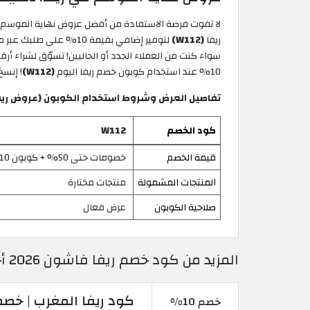
ريفا
(W112)
لتوفير إضافي بقيمة 10% على طلبك عبر متجر وتطبيق ريفا فاشن المغرب!
سواء كنت من العملاء الجدد أو الحاليين! تسوّق لشراء أر
10% عند استخدام كوبون خصم ريفا اليوم
(W112)
! إنسخ
تفاصيل العرض وشروط استخدام الكوبون (عروض ريفا 
كود الخصم
W112
قيمة الخصم
خصومات حتى 50% + كوبون 10%
المنتجات المشمولة
منتجات مختارة
صلاحية الكوبون
عرض فعال
المزيد من كود خصم ريفا فاشون 2026 أحدث كوبونات Riva المغرب حتى 50%
كود ريفا المغرب | خصم 10% على آخر إصدارات الأز
خصم 10%