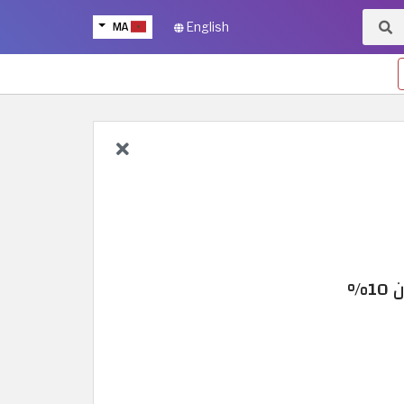
MA
English