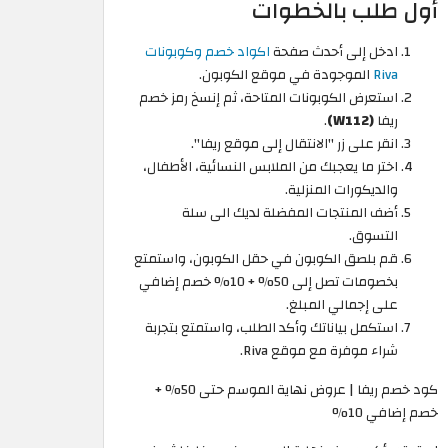
أول طلب بالخطوات
ادخل إلى أحدث صفحة
اكواد خصم وكوبونات
Riva
الموجودة في موقع الكوبون.
استعرض الكوبونات المتاحة، ثم إنسخ رمز خصم
ريفا
(W112)
.
انقر على زر "الانتقال إلى موقع ريفا".
اختر ما يعجبك من الملابس النسائية، الأطفال،
والديكورات المنزلية.
أضف المنتجات المفضلة لديك الى سلة
التسوق.
قم بلصق الكوبون في حقل الكوبون، واستمتع
بخصومات تصل إلى 50% + 10% خصم إضافي
على إجمالي المبلغ.
استكمل بياناتك وأكد الطلب، واستمتع بتجربة
شراء موفرة مع موقع Riva.
كود خصم ريفا | عروض نهاية الموسم حتى 50% +
خصم إضافي 10%