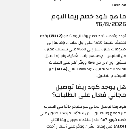
Fashion.
ما هو كود خصم ريفا اليوم
6/8/2026؟
أجدد وأحدث كود خصم ريفا اليوم 6 هو
(W112)
يقدم
تخفيضًا بقيمة 10% على اول طلب. بالإضافة إلى
خصومات كبيرة تصل إلى 50% على تشكيلة مميزة
من الملابس، الإكسسوارات، الأحذية، ولوازم المنزل.
تسوّق اون لاين من Riva ووفّر أكثر على الطلبات
القادمة عند تفعيل كود Riva التالي
(ALC4)
عبر
الموقع والتطبيق.
هل يوجد كود ريفا توصيل
مجاني فعال على الطلبات؟
كود ريفا توصيل مجاني غير متوفر حاليًا في المغرب
عبر موقع والتطبيق، لكن لا تفوّت فرصة الحصول على
خصم فوري 7% عند إستخدام كوبون ريفا التالي
(ALC4)
قبل إتمام الشراء ووفّر على أسعاار أحدث