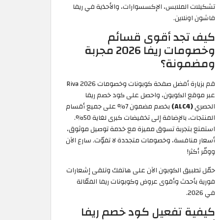
تشكيلات الملابس، الإكسسوارات، والأحذية في ريفا
فاشون اونلاين.
كيف تجد أقوى قسائم
وخصومات ريفا 2026 مجربة
ومضمونة؟
قم بزيارة أفضل صفحة كوبونات وخصومات Riva 2026
عبر موقع الكوبون، واحصل على كود خصم ريفا
الحصري
(ALC4)
بخصم مضمون 7% على جميع أقسام
المنتجات، بالإضافة إلى تخفيضات كبرى لغاية 50%.
استمتع بتجربة تسوق مميزة مع خدمة توصيل موثوق،
أسعار منافسة، وخصومات متجددة لا تفوّت. سارع الآن
ووفّر أكثر!
حمّل تطبيق الكوبون الآن على هاتفك وتلقى إشعارات
فورية بأحدث وأقوى عروض وكوبونات ريفا الفعّالة
في 2026.
كيفية تفعيل كود خصم ريفا