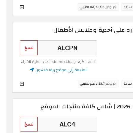
ة
اخر توفير
14.6 درهم مغربي
ره على أحذية وملابس الأطفال
نسخ
انسخ الكود واستخدمه عند انهاء عملية الشراء
المتابعة إلى موقع ريفا فاشون
ة
اخر توفير
53.7 درهم مغربي
نسخ