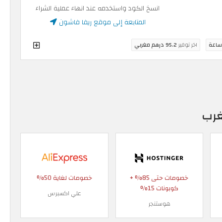
انسخ الكود واستخدمه عند انهاء عملية الشراء
المتابعة إلى موقع ريفا فاشون
اخر توفير
95.2 درهم مغربي
غرب
خصومات حتى 85% +
خصومات لغاية 50%
كوبونات 15%
علي اكسبرس
هوستنجر