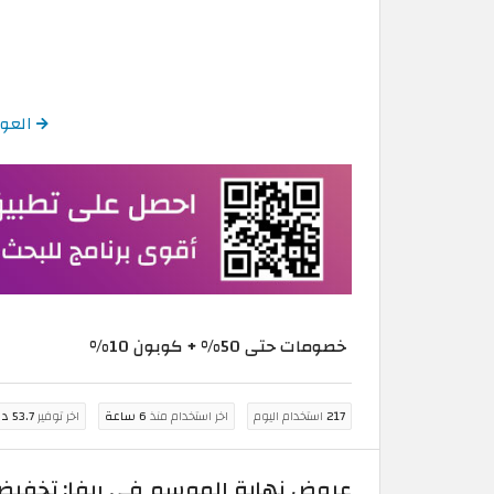
العودة إلى
خصومات حتى 50% + كوبون 10%
217
استخدام اليوم
اخر استخدام منذ
6 ساعة
اخر توفير
53.7 درهم مغربي
عروض نهاية الموسم في ريفا: تخفيضات حتى 50% + كود خصم إضافي