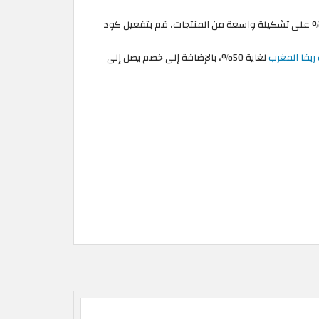
فوت فرصة الاستفادة من أفضل عروض نهاية الموسم في ريفا فاشون الفعالة في شهر أغسطس ! احصل على خصومات تصل إلى 50% على تشكيلة واسعة من المنتجات، قم بتفعيل كود
يفا المغرب
لغاية 50%، بالإضافة إلى خصم يصل إلى