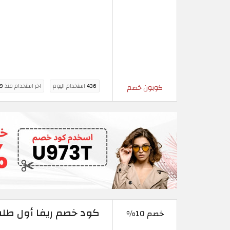
436
استخدام اليوم
اخر استخدام منذ
9 ساعة
كوبون خصم
كود خصم ريفا أول طلب: تخفيض اضا
خصم 10%